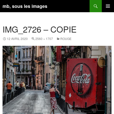
Aller
Recherche
mb, sous les images
au
contenu
MENU
PRINCI
IMG_2726 – COPIE
12 AVRIL 2020
2560 × 1707
ROUGE