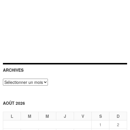
ARCHIVES
Archives
AOÛT 2026
L
M
M
J
V
S
D
1
2