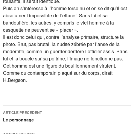
roulante, il serait identique.
Puis on s’intéresse à l’homme torse nu et on se dit qu’il est
absolument impossible de l’effacer. Sans lui et sa
bandoulière, les autres, y compris le viel homme à la
casquette ne peuvent se « placer ».
Il est donc celui qui, contre l’analyse primaire, structure la
photo. Brut, pas brutal, la nudité zébrée par l’anse de la
modernité, comme un guerrier derrière l’officier assis. Sans
lui et la boucle sur sa poitrine, l’image ne fonctionne pas.
Cet homme est une figure du bouillonnement virulent.
Comme du contemporain plaqué sur du corps, dirait
H.Bergson.
Navigation
ARTICLE PRÉCÉDENT
des
Le personnage
articles