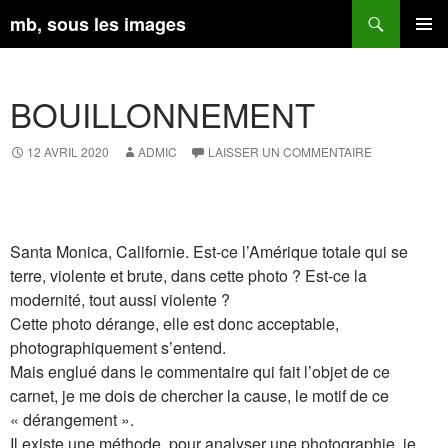
Aller
Recherche
mb, sous les images
au
contenu
MENU
PRINCI
BOUILLONNEMENT
12 AVRIL 2020
ADMIC
LAISSER UN COMMENTAIRE
Santa Monica, Californie. Est-ce l’Amérique totale qui se
terre, violente et brute, dans cette photo ? Est-ce la
modernité, tout aussi violente ?
Cette photo dérange, elle est donc acceptable,
photographiquement s’entend.
Mais englué dans le commentaire qui fait l’objet de ce
carnet, je me dois de chercher la cause, le motif de ce
« dérangement ».
Il existe une méthode, pour analyser une photographie, je