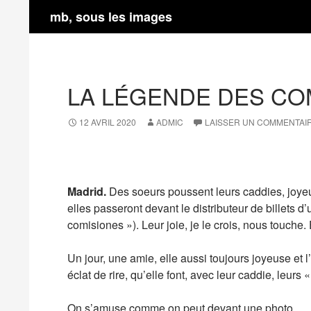
Recherche
mb, sous les images
Aller
au
contenu
LA LÉGENDE DES CO
12 AVRIL 2020
ADMIC
LAISSER UN COMMENTAI
Madrid.
Des soeurs poussent leurs caddies, joyeu
elles passeront devant le distributeur de billets
comisiones »). Leur joie, je le crois, nous touche. 
Un jour, une amie, elle aussi toujours joyeuse et l’
éclat de rire, qu’elle font, avec leur caddie, leu
On s’amuse comme on peut devant une photo.