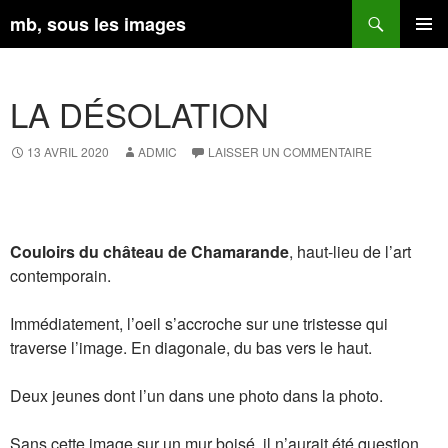
Aller
Recherche
mb, sous les images
au
contenu
MENU
PRINCI
LA DÉSOLATION
13 AVRIL 2020
ADMIC
LAISSER UN COMMENTAIRE
Couloirs du château de Chamarande
, haut-lieu de l’art
contemporain.
Immédiatement, l’oeil s’accroche sur une tristesse qui
traverse l’image. En diagonale, du bas vers le haut.
Deux jeunes dont l’un dans une photo dans la photo.
Sans cette image sur un mur boisé, il n’aurait été question