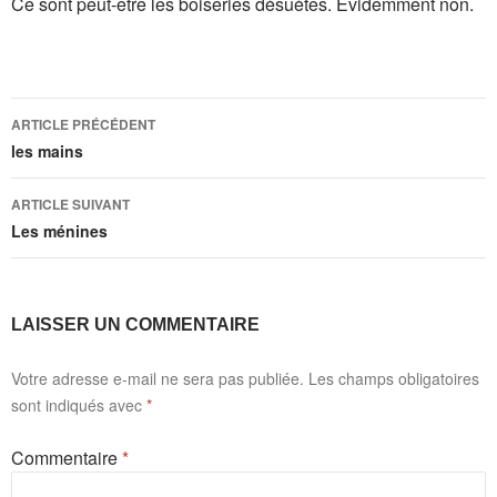
Ce sont peut-être les boiseries désuètes. Evidemment non.
Navigation
ARTICLE PRÉCÉDENT
des
les mains
articles
ARTICLE SUIVANT
Les ménines
LAISSER UN COMMENTAIRE
Votre adresse e-mail ne sera pas publiée.
Les champs obligatoires
sont indiqués avec
*
Commentaire
*