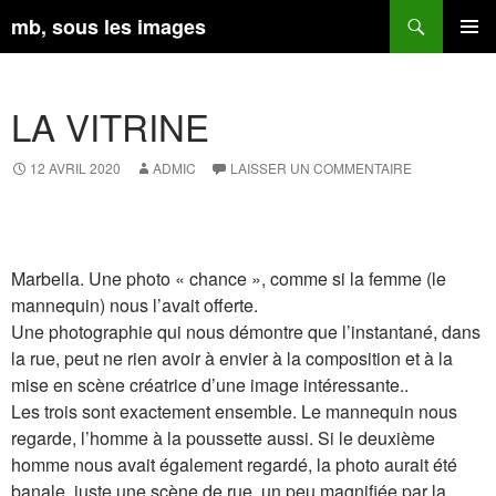
Aller
Recherche
mb, sous les images
au
contenu
MENU
PRINCI
LA VITRINE
12 AVRIL 2020
ADMIC
LAISSER UN COMMENTAIRE
Marbella. Une photo « chance », comme si la femme (le
mannequin) nous l’avait offerte.
Une photographie qui nous démontre que l’instantané, dans
la rue, peut ne rien avoir à envier à la composition et à la
mise en scène créatrice d’une image intéressante..
Les trois sont exactement ensemble. Le mannequin nous
regarde, l’homme à la poussette aussi. Si le deuxième
homme nous avait également regardé, la photo aurait été
banale, juste une scène de rue, un peu magnifiée par la