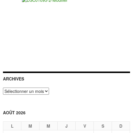
ARCHIVES
Archives
AOÛT 2026
L
M
M
J
V
S
D