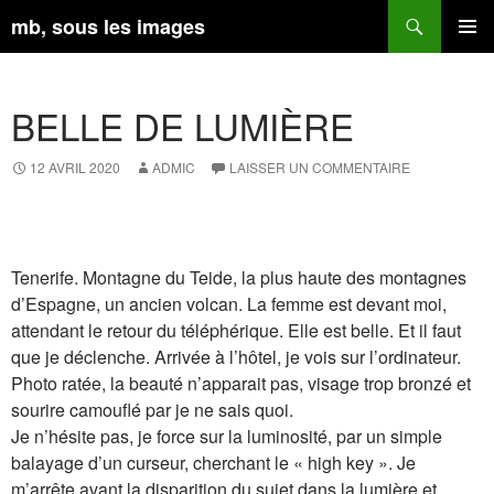
Aller
Recherche
mb, sous les images
au
contenu
MENU
PRINCI
BELLE DE LUMIÈRE
12 AVRIL 2020
ADMIC
LAISSER UN COMMENTAIRE
Tenerife. Montagne du Teide, la plus haute des montagnes
d’Espagne, un ancien volcan. La femme est devant moi,
attendant le retour du téléphérique. Elle est belle. Et il faut
que je déclenche. Arrivée à l’hôtel, je vois sur l’ordinateur.
Photo ratée, la beauté n’apparait pas, visage trop bronzé et
sourire camouflé par je ne sais quoi.
Je n’hésite pas, je force sur la luminosité, par un simple
balayage d’un curseur, cherchant le « high key ». Je
m’arrête avant la disparition du sujet dans la lumière et