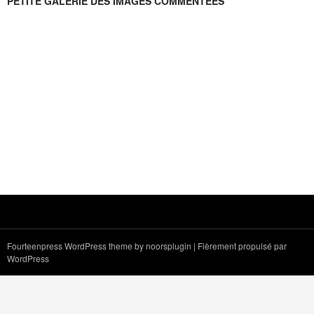
PETITE GALERIE DES IMAGES COMMENTÉES
Fourteenpress WordPress theme by
noorsplugin
|
Fièrement propulsé par
WordPress