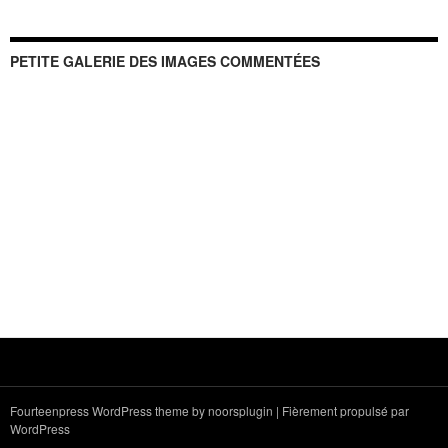
PETITE GALERIE DES IMAGES COMMENTÉES
Fourteenpress WordPress theme by
noorsplugin
|
Fièrement propulsé par
WordPress