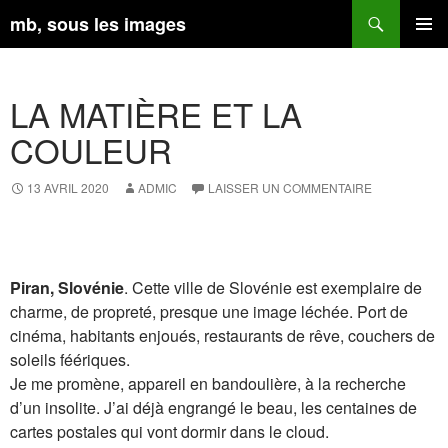
Aller
Recherche
mb, sous les images
au
contenu
MENU
PRINCI
LA MATIÈRE ET LA
COULEUR
13 AVRIL 2020
ADMIC
LAISSER UN COMMENTAIRE
Piran, Slovénie
. Cette ville de Slovénie est exemplaire de
charme, de propreté, presque une image léchée. Port de
cinéma, habitants enjoués, restaurants de rêve, couchers de
soleils féériques.
Je me promène, appareil en bandoulière, à la recherche
d’un insolite. J’ai déjà engrangé le beau, les centaines de
cartes postales qui vont dormir dans le cloud.